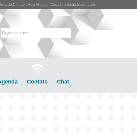
Área do Cliente
|
Meu Projeto
|
Cadastre-se na Scienlabor
Agenda
Contato
Chat